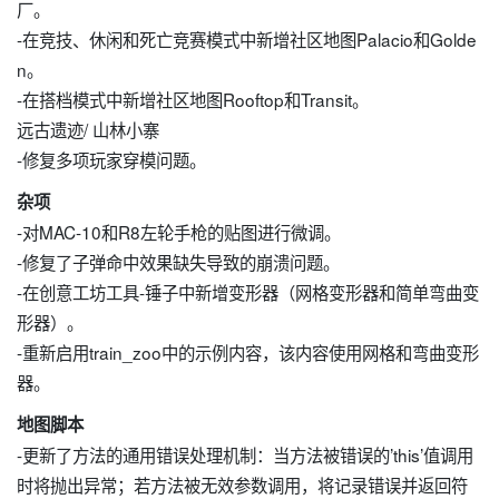
厂。
-在竞技、休闲和死亡竞赛模式中新增社区地图Palacio和Golde
n。
-在搭档模式中新增社区地图Rooftop和Transit。
远古遗迹/ 山林小寨
-修复多项玩家穿模问题。
杂项
-对MAC-10和R8左轮手枪的贴图进行微调。
-修复了子弹命中效果缺失导致的崩溃问题。
-在创意工坊工具-锤子中新增变形器（网格变形器和简单弯曲变
形器）。
-重新启用train_zoo中的示例内容，该内容使用网格和弯曲变形
器。
地图脚本
-更新了方法的通用错误处理机制：当方法被错误的’this’值调用
时将抛出异常；若方法被无效参数调用，将记录错误并返回符