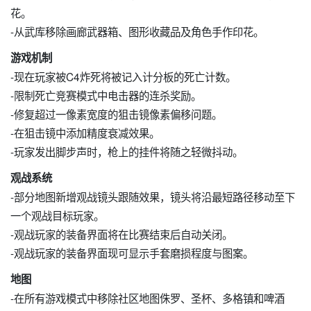
花。
-从武库移除画廊武器箱、图形收藏品及角色手作印花。
游戏机制
-现在玩家被C4炸死将被记入计分板的死亡计数。
-限制死亡竞赛模式中电击器的连杀奖励。
-修复超过一像素宽度的狙击镜像素偏移问题。
-在狙击镜中添加精度衰减效果。
-玩家发出脚步声时，枪上的挂件将随之轻微抖动。
观战系统
-部分地图新增观战镜头跟随效果，镜头将沿最短路径移动至下
一个观战目标玩家。
-观战玩家的装备界面将在比赛结束后自动关闭。
-观战玩家的装备界面现可显示手套磨损程度与图案。
地图
-在所有游戏模式中移除社区地图侏罗、圣杯、多格镇和啤酒