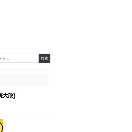
搜索
统大改]