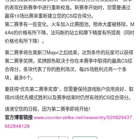
的表现在新赛季中进行重新校准。新赛季开始时，您需要通过
赢得10场比赛来重新建立您的CS综合得分。
第二赛季有一些变化，火车加入比赛图池，殒命大厦被移除，M
4A4的价格有所下降，法玛斯的站立和蹲下精度有所提高（同时
价格也有所下降）。
第二赛季将在奥斯汀Major之后结束，达到条件的玩家可以获得
第二赛季奖牌。奖牌颜色取决于你在本赛季中取得的最高CS综
合得分，条块代表了你的胜利场次，每25场胜利点亮一个条
块，最多5个。
要获得“优先第二赛季奖章”，您需要保持游戏账户信用良好、取
得25场优先模式胜利以及赛季结束时仍然有效的CS综合得分。
请清空您的日程，因为第二赛季即将开始！
www.counter-strike.net/newsentry/520829437
官方博客链接
562848128