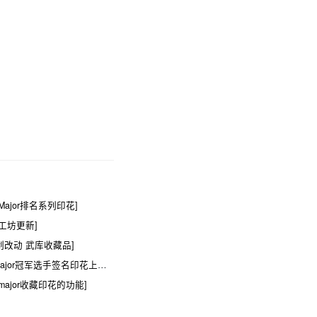
Major排名系列印花]
意工坊更新]
机制改动 武库收藏品]
ajor冠军选手签名印花上架]
major收藏印花的功能]