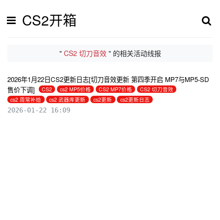
CS2开箱
"
CS2 切刀音效
" 的相关活动线报
2026年1月22日CS2更新日志[切刀音效更新 第四季开启 MP7与MP5-SD
售价下调]
CS2
cs2 MP5价格
CS2 MP7价格
CS2 切刀音效
cs2 周常补给
cs2 武器库更新
cs2更新
cs2更新日志
2026-01-22 16:09