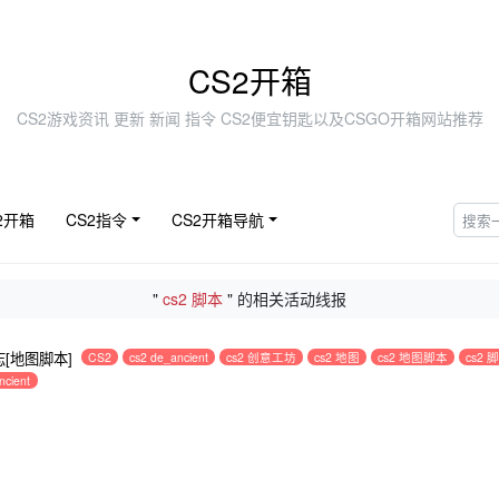
CS2开箱
CS2游戏资讯 更新 新闻 指令 CS2便宜钥匙以及CSGO开箱网站推荐
2开箱
CS2指令
CS2开箱导航
"
cs2 脚本
" 的相关活动线报
志[地图脚本]
CS2
cs2 de_ancient
cs2 创意工坊
cs2 地图
cs2 地图脚本
cs2 
ncient