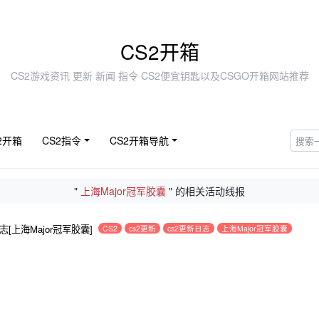
CS2开箱
CS2游戏资讯 更新 新闻 指令 CS2便宜钥匙以及CSGO开箱网站推荐
2开箱
CS2指令
CS2开箱导航
"
上海Major冠军胶囊
" 的相关活动线报
志[上海Major冠军胶囊]
CS2
cs2更新
cs2更新日志
上海Major冠军胶囊