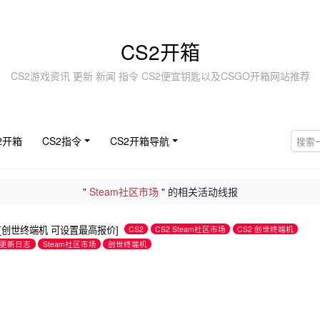
CS2开箱
CS2游戏资讯 更新 新闻 指令 CS2便宜钥匙以及CSGO开箱网站推荐
2开箱
CS2指令
CS2开箱导航
"
Steam社区市场
" 的相关活动线报
志[创世终端机 可设置最高报价]
CS2
CS2 Steam社区市场
CS2 创世终端机
s2更新日志
Steam社区市场
创世终端机