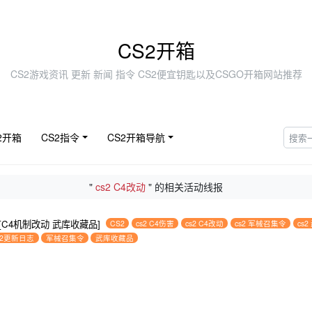
CS2开箱
CS2游戏资讯 更新 新闻 指令 CS2便宜钥匙以及CSGO开箱网站推荐
2开箱
CS2指令
CS2开箱导航
"
cs2 C4改动
" 的相关活动线报
志[C4机制改动 武库收藏品]
CS2
cs2 C4伤害
cs2 C4改动
cs2 军械召集令
cs2
s2更新日志
军械召集令
武库收藏品