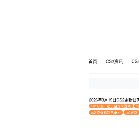
首页
CS2资讯
CS
2026年3月19日CS2更
cs2 好友一起玩自定义游戏
c
cs2 换弹机制已重构
cs2更新