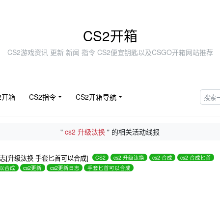
CS2开箱
CS2游戏资讯 更新 新闻 指令 CS2便宜钥匙以及CSGO开箱网站推荐
2开箱
CS2指令
CS2开箱导航
"
cs2 升级汰换
" 的相关活动线报
新日志[升级汰换 手套匕首可以合成]
CS2
cs2 升级汰换
cs2 合成
cs2 合成匕首
可以合成
cs2更新
cs2更新日志
手套匕首可以合成