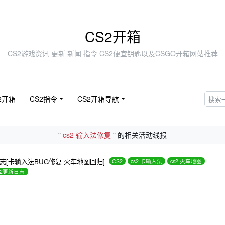
CS2开箱
CS2游戏资讯 更新 新闻 指令 CS2便宜钥匙以及CSGO开箱网站推荐
2开箱
CS2指令
CS2开箱导航
"
cs2 输入法修复
" 的相关活动线报
新日志[卡输入法BUG修复 火车地图回归]
CS2
cs2 卡输入法
cs2 火车地图
s2更新日志