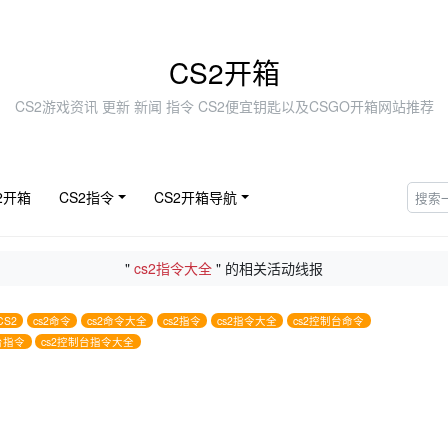
CS2开箱
CS2游戏资讯 更新 新闻 指令 CS2便宜钥匙以及CSGO开箱网站推荐
2开箱
CS2指令
CS2开箱导航
"
cs2指令大全
" 的相关活动线报
CS2
cs2命令
cs2命令大全
cs2指令
cs2指令大全
cs2控制台命令
台指令
cs2控制台指令大全