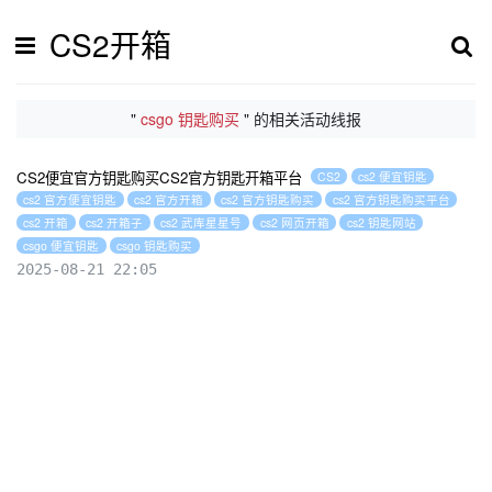
CS2开箱
"
csgo 钥匙购买
" 的相关活动线报
CS2便宜官方钥匙购买CS2官方钥匙开箱平台
CS2
cs2 便宜钥匙
cs2 官方便宜钥匙
cs2 官方开箱
cs2 官方钥匙购买
cs2 官方钥匙购买平台
cs2 开箱
cs2 开箱子
cs2 武库星星号
cs2 网页开箱
cs2 钥匙网站
csgo 便宜钥匙
csgo 钥匙购买
2025-08-21 22:05