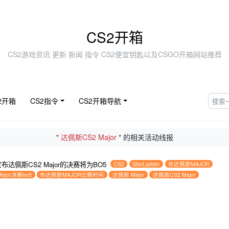
CS2开箱
CS2游戏资讯 更新 新闻 指令 CS2便宜钥匙以及CSGO开箱网站推荐
2开箱
CS2指令
CS2开箱导航
"
达佩斯CS2 Major
" 的相关活动线报
er宣布达佩斯CS2 Major的决赛将为BO5
CS2
StarLadder
布达佩斯MAJOR
jor决赛bo5
布达佩斯MAJOR比赛时间
达佩斯 Major
达佩斯CS2 Major