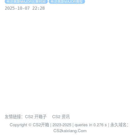
布达佩斯MAJOR比赛时间
布达佩斯MAJOR赛程
2025-10-07 22:28
友情链接：
CS2 开箱子
CS2 资讯
Copyright © CS2开箱 | 2023-2025 |
queries in 0.276 s | 永久域名：
CS2kaixiang.Com