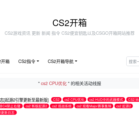
CS2开箱
CS2游戏资讯 更新 新闻 指令 CS2便宜钥匙以及CSGO开箱网站推荐
2开箱
CS2指令
CS2开箱导航
"
cs2 CPU优化
" 的相关活动线报
新日志[起源2引擎更新至最新版]
CS2
cs2 CPU优化
cs2 HUD中的武器模式
CS2 Ma
 拆除C4禁止右键
cs2 新版起源2
cs2 观战系统
cs2 观看Major赛事集锦
cs2 起源2
s2更新日志