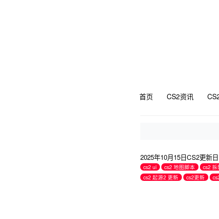
首页
CS2资讯
CS
2025年10月15日CS2更
cs2 ui
cs2 地图脚本
cs2
cs2 起源2 更新
cs2更新
c