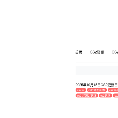
首页
CS2资讯
CS
2025年10月15日CS2更
cs2 ui
cs2 地图脚本
cs2
cs2 起源2 更新
cs2更新
c