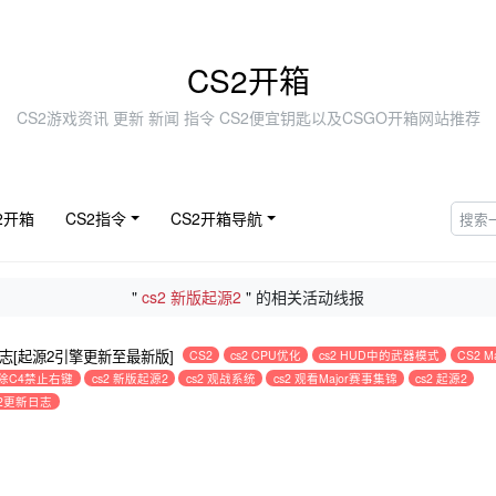
CS2开箱
CS2游戏资讯 更新 新闻 指令 CS2便宜钥匙以及CSGO开箱网站推荐
2开箱
CS2指令
CS2开箱导航
"
cs2 新版起源2
" 的相关活动线报
新日志[起源2引擎更新至最新版]
CS2
cs2 CPU优化
cs2 HUD中的武器模式
CS2 Ma
 拆除C4禁止右键
cs2 新版起源2
cs2 观战系统
cs2 观看Major赛事集锦
cs2 起源2
s2更新日志