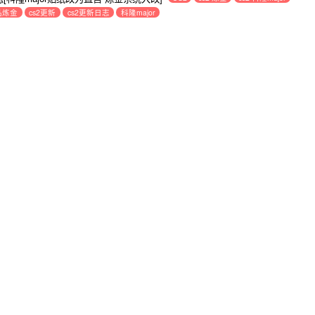
念品炼金
cs2更新
cs2更新日志
科隆major