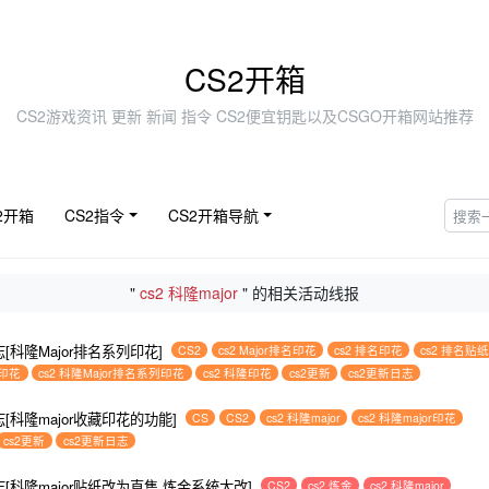
CS2开箱
CS2游戏资讯 更新 新闻 指令 CS2便宜钥匙以及CSGO开箱网站推荐
2开箱
CS2指令
CS2开箱导航
"
cs2 科隆major
" 的相关活动线报
志[科隆Major排名系列印花]
CS2
cs2 Major排名印花
cs2 排名印花
cs2 排名贴
r印花
cs2 科隆Major排名系列印花
cs2 科隆印花
cs2更新
cs2更新日志
志[科隆major收藏印花的功能]
CS
CS2
cs2 科隆major
cs2 科隆major印花
cs2更新
cs2更新日志
志[科隆major贴纸改为直售 炼金系统大改]
CS2
cs2 炼金
cs2 科隆major