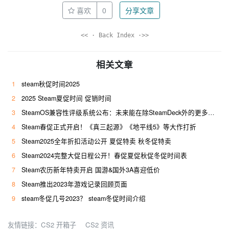
喜欢
0
分享文章
<< · Back Index ·>>
相关文章
1
steam秋促时间2025
2
2025 Steam夏促时间 促销时间
3
SteamOS兼容性评级系统公布：未来能在除SteamDeck外的更多硬件上使用
4
Steam春促正式开启！《真三起源》《地平线5》等大作打折
5
Steam2025全年折扣活动公开 夏促特卖 秋冬促特卖
6
Steam2024完整大促日程公开！春促夏促秋促冬促时间表
7
Steam农历新年特卖开启 国游&国外3A喜迎低价
8
Steam推出2023年游戏记录回顾页面
9
steam冬促几号2023？ steam冬促时间介绍
友情链接：
CS2 开箱子
CS2 资讯